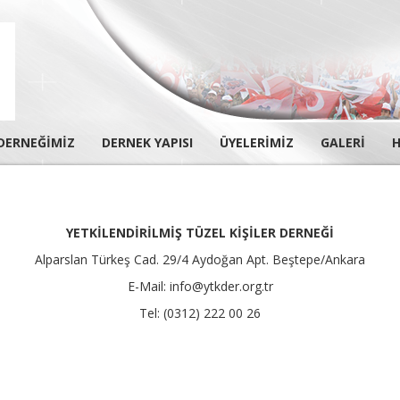
DERNEĞİMİZ
DERNEK YAPISI
ÜYELERİMİZ
GALERİ
H
Alparslan Türkeş Cad. 29/4 Aydoğan Apt. Beştepe/Ankara
YETKİLENDİRİLMİŞ TÜZEL KİŞİLER DERNEĞİ
Alparslan Türkeş Cad. 29/4 Aydoğan Apt. Beştepe/Ankara
E-Mail: info@ytkder.org.tr
Tel: (0312) 222 00 26